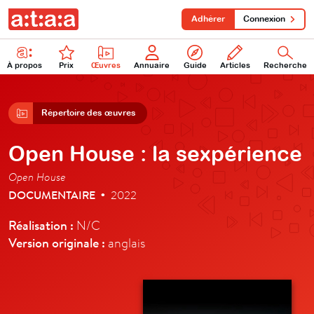
Adhérer
Connexion
À propos
Prix
Œuvres
Annuaire
Guide
Articles
Recherche
Répertoire des œuvres
Open House : la sexpérience
Open House
DOCUMENTAIRE
2022
•
Réalisation :
N/C
Version originale :
anglais