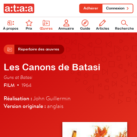
Adhérer
Connexion
À propos
Prix
Œuvres
Annuaire
Guide
Articles
Recherche
Répertoire des œuvres
Les Canons de Batasi
Guns at Batasi
FILM
1964
•
Réalisation :
John Guillermin
Version originale :
anglais