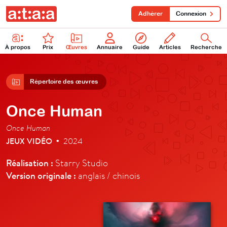
Adhérer
Connexion
À propos
Prix
Œuvres
Annuaire
Guide
Articles
Recherche
Répertoire des œuvres
Once Human
Once Human
JEUX VIDÉO
2024
•
Réalisation :
Starry Studio
Version originale :
anglais / chinois