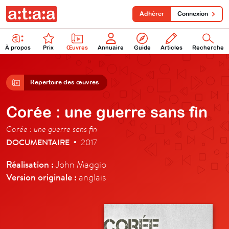
Adhérer
Connexion
À propos
Prix
Œuvres
Annuaire
Guide
Articles
Recherche
Répertoire des œuvres
Corée : une guerre sans fin
Corée : une guerre sans fin
DOCUMENTAIRE
2017
•
Réalisation :
John Maggio
Version originale :
anglais