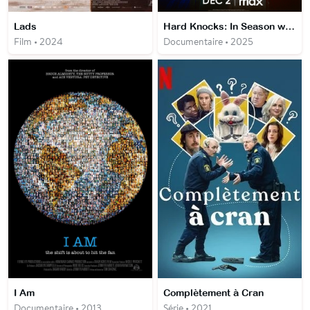
Lads
Hard Knocks: In Season with the NFC East
Film • 2024
Documentaire • 2025
I Am
Complètement à Cran
Documentaire • 2013
Série • 2021