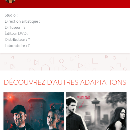
Studio :
Direction artistique :
Diffuseur : ?
Éditeur DVD :
Distributeur : ?
Laboratoire : ?
DÉCOUVREZ D'AUTRES ADAPTATIONS