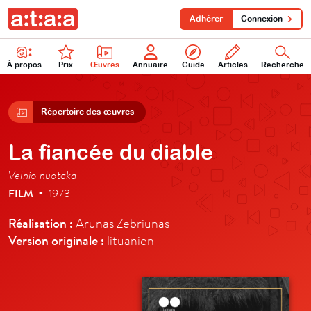
Adhérer
Connexion
À propos
Prix
Œuvres
Annuaire
Guide
Articles
Recherche
Répertoire des œuvres
La fiancée du diable
Velnio nuotaka
FILM
1973
•
Réalisation :
Arunas Zebriunas
Version originale :
lituanien