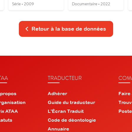
Série • 2009
Documentaire • 2022
Retour à la base de données
TAA
TRADUCTEUR
COMM
 propos
Adhérer
Faire
rganisation
Guide du traducteur
Trouv
rix ATAA
L'Écran Traduit
Poste
tatuts
Code de déontologie
Annuaire