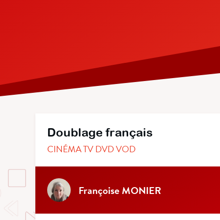
Doublage français
CINÉMA TV DVD VOD
Françoise MONIER