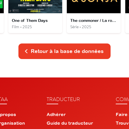
One of Them Days
The commoner / La roturière
Film • 2025
Série • 2025
Retour à la base de données
TAA
TRADUCTEUR
COMM
 propos
Adhérer
Faire
rganisation
Guide du traducteur
Trouv