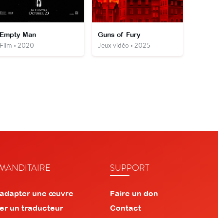
Empty Man
Guns of Fury
Film • 2020
Jeux vidéo • 2025
ANDITAIRE
SUPPORT
 adapter une œuvre
Faire un don
er un traducteur
Contact