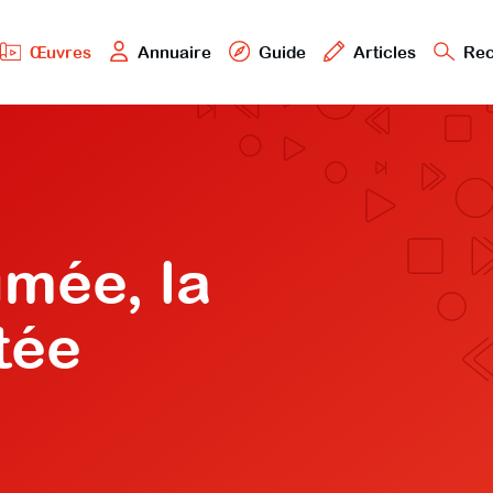
Œuvres
Annuaire
Guide
Articles
Rec
umée, la
tée