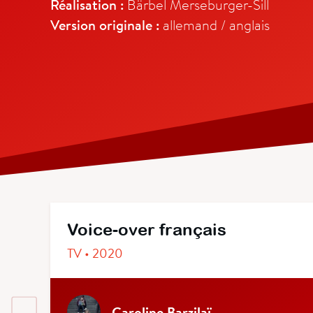
Réalisation :
Bärbel Merseburger-Sill
Version originale :
allemand / anglais
Voice-over français
TV • 2020
Caroline Barzilaï