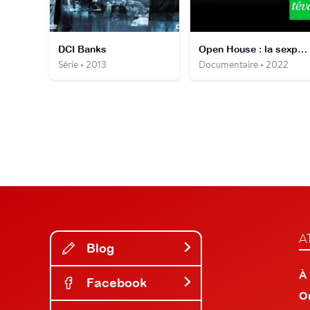
DCI Banks
Open House : la sexpérience
Série • 2013
Documentaire • 2022
A
Blog
À
Facebook
O