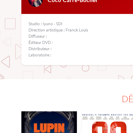
Studio : Iyuno - SDI
Direction artistique : Franck Louis
Diffuseur :
Éditeur DVD :
Distributeur :
Laboratoire :
DÉ