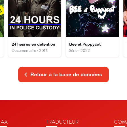
24 heures en détention
Bee et Puppycat
Documentaire • 2016
Série • 2022
Retour à la base de données
TAA
TRADUCTEUR
COMM