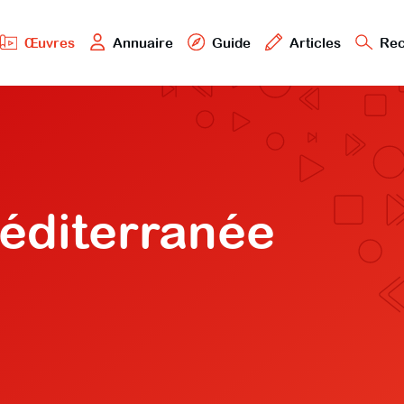
Œuvres
Annuaire
Guide
Articles
Rec
éditerranée