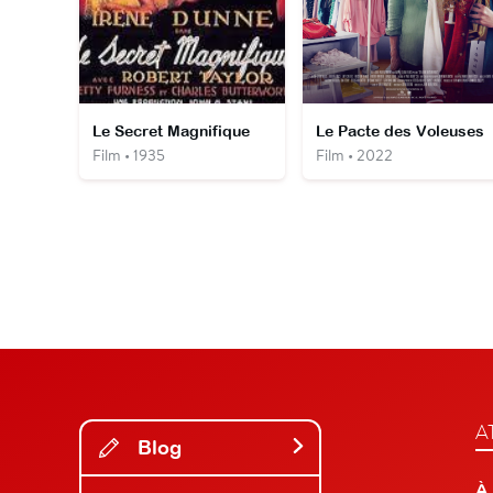
Le Secret Magnifique
Le Pacte des Voleuses
Film • 1935
Film • 2022
A
Blog
À