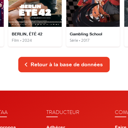
BERLIN, ÉTÉ 42
Gambling School
Film • 2024
Série • 2017
Retour à la base de données
TAA
TRADUCTEUR
COMM
 propos
Adhérer
Faire