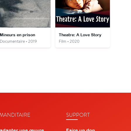
Mineurs en prison
Theatre: A Love Story
Documentaire • 2019
Film • 2020
ANDITAIRE
SUPPORT
 adapter une œuvre
Faire un don