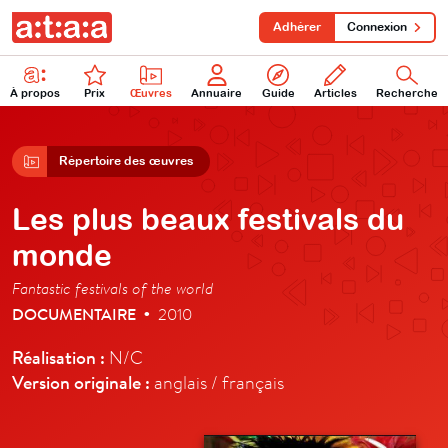
Adhérer
Connexion
À propos
Prix
Œuvres
Annuaire
Guide
Articles
Recherche
Répertoire des œuvres
Les plus beaux festivals du
monde
Fantastic festivals of the world
DOCUMENTAIRE
2010
•
Réalisation :
N/C
Version originale :
anglais / français