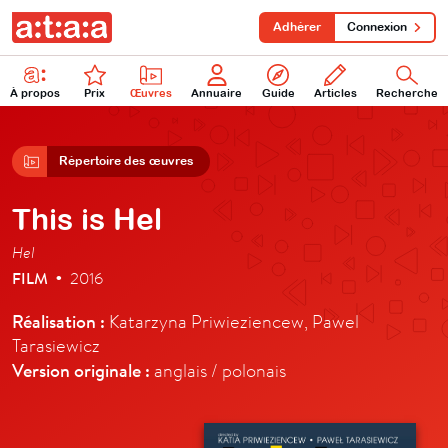
Adhérer
Connexion
À propos
Prix
Œuvres
Annuaire
Guide
Articles
Recherche
Répertoire des œuvres
This is Hel
Hel
FILM
2016
•
Réalisation :
Katarzyna Priwieziencew, Pawel
Tarasiewicz
Version originale :
anglais / polonais