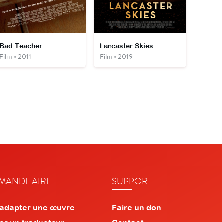
Bad Teacher
Lancaster Skies
Film • 2011
Film • 2019
ANDITAIRE
SUPPORT
 adapter une œuvre
Faire un don
er un traducteur
Contact