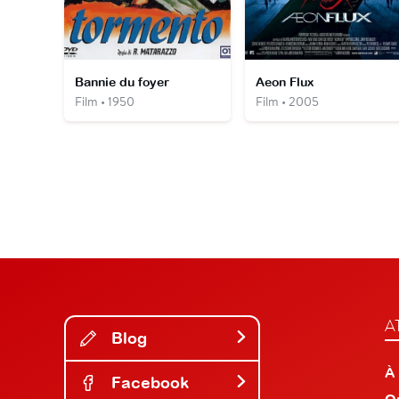
Bannie du foyer
Aeon Flux
Film • 1950
Film • 2005
A
Blog
À
Facebook
O