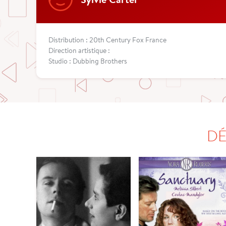
Distribution : 20th Century Fox France
Direction artistique :
Studio : Dubbing Brothers
DÉ