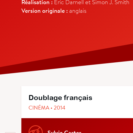
Réalisation :
Eric Darnell et Simon J. Smith
Version originale :
anglais
Doublage français
CINÉMA • 2014
Sylvie Carter