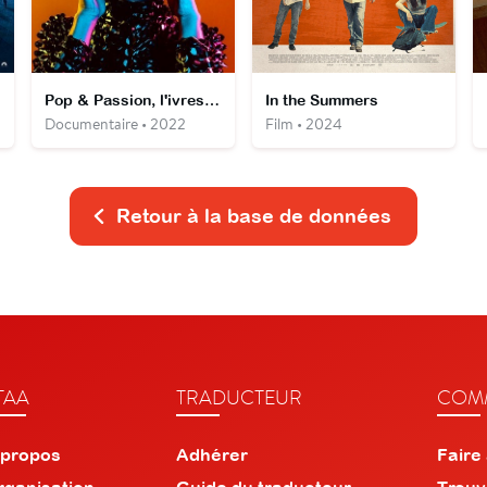
Pop & Passion, l'ivresse des émotions
In the Summers
Documentaire • 2022
Film • 2024
Retour à la base de données
TAA
TRADUCTEUR
COMM
 propos
Adhérer
Faire
rganisation
Guide du traducteur
Trouv