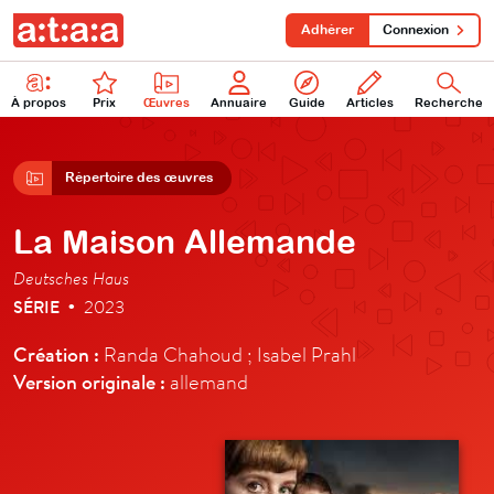
Adhérer
Connexion
À propos
Prix
Œuvres
Annuaire
Guide
Articles
Recherche
Répertoire des œuvres
La Maison Allemande
Deutsches Haus
SÉRIE
2023
•
Création :
Randa Chahoud ; Isabel Prahl
Version originale :
allemand