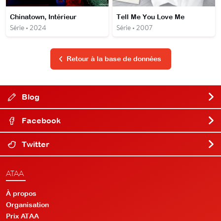
Chinatown, Intérieur
Tell Me You Love Me
Série • 2024
Série • 2007
Retour à la base de données
Blog
Facebook
Twitter
ATAA
À propos
Organisation
Prix ATAA