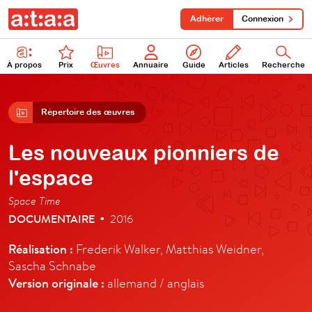
Adhérer
Connexion
À propos
Prix
Œuvres
Annuaire
Guide
Articles
Recherche
Répertoire des œuvres
Les nouveaux pionniers de
l'espace
Space Time
DOCUMENTAIRE
2016
•
Réalisation :
Frederik Walker, Matthias Weidner,
Sascha Schnabe
Version originale :
allemand / anglais