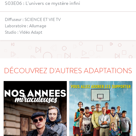
S03E06 : L’univers ce mystère infini
Diffuseur : SCIENCE ET VIE TV
Laboratoire : Allumage
Studio : Vidéo Adapt
DÉCOUVREZ D'AUTRES ADAPTATIONS