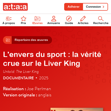
Adhérer
Connexion
À propos
Prix
Œuvres
Annuaire
Guide
Articles
Recherche
Répertoire des œuvres
L'envers du sport : la vérité
crue sur le Liver King
Untold: The Liver King
DOCUMENTAIRE
2025
•
Réalisation :
Joe Perlman
Version originale :
anglais