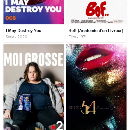
I May Destroy You
Bof! (Anatomie d'un Livreur)
Série • 2020
Film • 1971