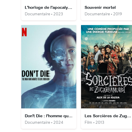
L'horloge de l'apocalypse, quelques secondes pour sauver le monde
Souvenir mortel
Documentaire • 2023
Documentaire • 2019
Don't Die : l'homme qui voulait être éternel
Les Sorcières de Zugarramurdi
Documentaire • 2024
Film • 2013