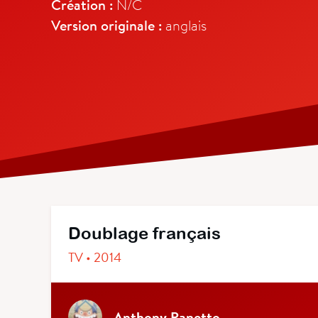
Création :
N/C
Version originale :
anglais
Doublage français
TV • 2014
Anthony Panetto