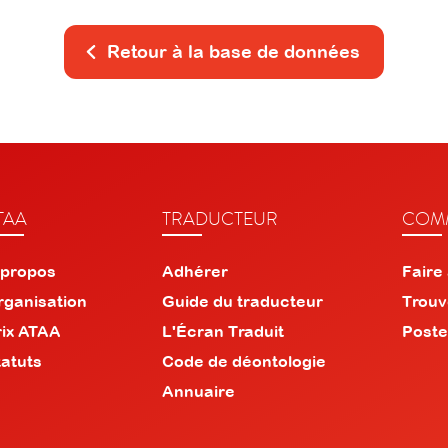
Retour à la base de données
TAA
TRADUCTEUR
COMM
 propos
Adhérer
Faire
rganisation
Guide du traducteur
Trouv
rix ATAA
L'Écran Traduit
Poste
tatuts
Code de déontologie
Annuaire