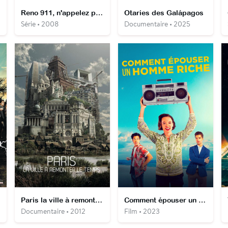
Reno 911, n'appelez pas !
Otaries des Galápagos
Série • 2008
Documentaire • 2025
Paris la ville à remonter le temps
Comment épouser un homme riche ?
Documentaire • 2012
Film • 2023