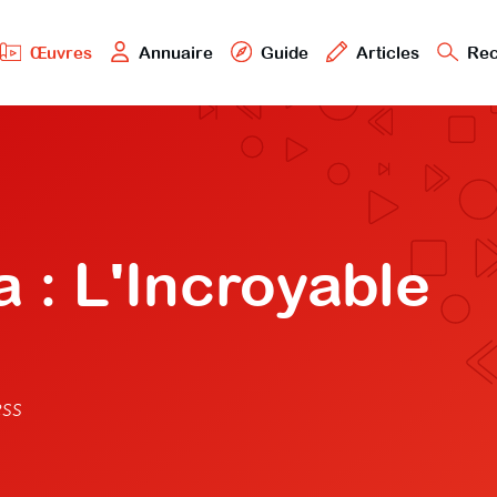
Œuvres
Annuaire
Guide
Articles
Rec
 : L'Incroyable
ss