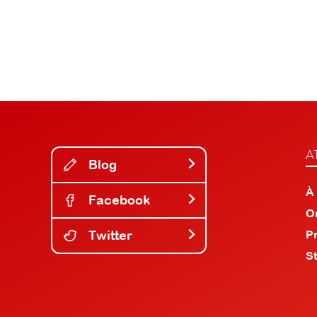
A
Blog
À
Facebook
O
Twitter
P
S