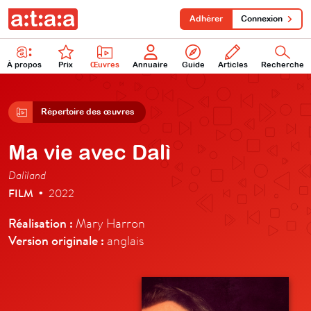
Adhérer
Connexion
À propos
Prix
Œuvres
Annuaire
Guide
Articles
Recherche
Répertoire des œuvres
Ma vie avec Dalì
Dalìland
FILM
2022
•
Réalisation :
Mary Harron
Version originale :
anglais