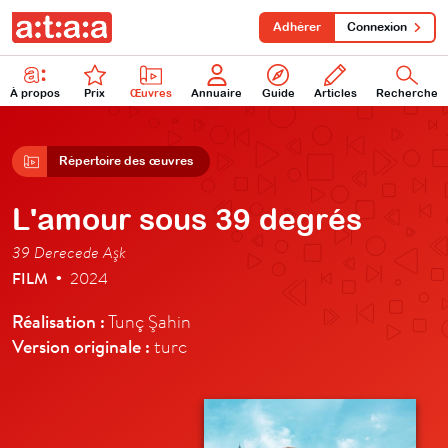
Adhérer
Connexion
À propos
Prix
Œuvres
Annuaire
Guide
Articles
Recherche
Répertoire des œuvres
L'amour sous 39 degrés
39 Derecede Aşk
FILM
2024
•
Réalisation :
Tunç Şahin
Version originale :
turc