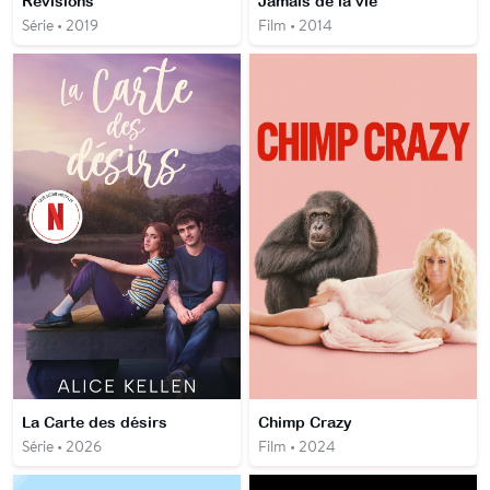
Revisions
Jamais de la vie
Série • 2019
Film • 2014
La Carte des désirs
Chimp Crazy
Série • 2026
Film • 2024