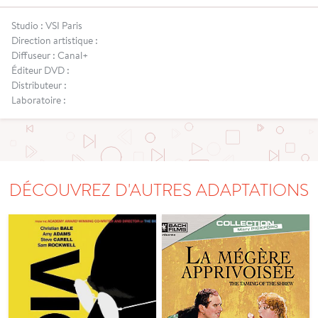
Studio : VSI Paris
Direction artistique :
Diffuseur : Canal+
Éditeur DVD :
Distributeur :
Laboratoire :
DÉCOUVREZ D'AUTRES ADAPTATIONS