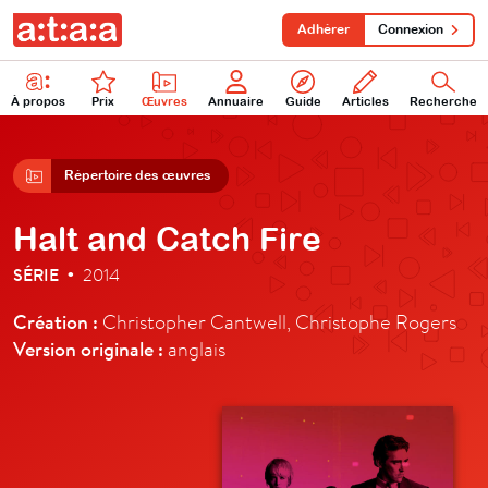
Adhérer
Connexion
À propos
Prix
Œuvres
Annuaire
Guide
Articles
Recherche
Répertoire des œuvres
Halt and Catch Fire
SÉRIE
2014
•
Création :
Christopher Cantwell, Christophe Rogers
Version originale :
anglais