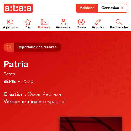
Adhérer
Connexion
À propos
Prix
Œuvres
Annuaire
Guide
Articles
Recherche
Répertoire des œuvres
Patria
Patria
SÉRIE
2020
•
Création :
Oscar Pedraza
Version originale :
espagnol