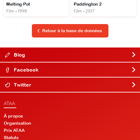
Melting Pot
Paddington 2
Film • 1998
Film • 2017
Retour à la base de données
Blog
Facebook
Twitter
ATAA
À propos
Organisation
Prix ATAA
Statuts