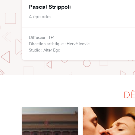
Pascal Strippoli
4 épisodes
Diffuseur : TF1
Direction artistique : Hervé Icovic
Studio : Alter Ego
DÉ