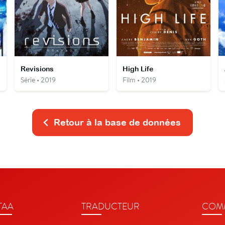
Revisions
High Life
Série • 2019
Film • 2019
Retour à la base de données
TAA
TRADUCTEUR
COMM