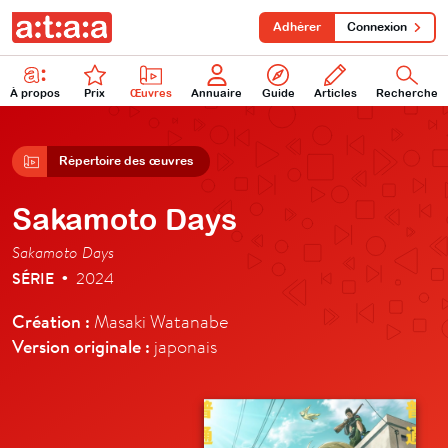
Adhérer
Connexion
À propos
Prix
Œuvres
Annuaire
Guide
Articles
Recherche
Répertoire des œuvres
Sakamoto Days
Sakamoto Days
SÉRIE
2024
•
Création :
Masaki Watanabe
Version originale :
japonais