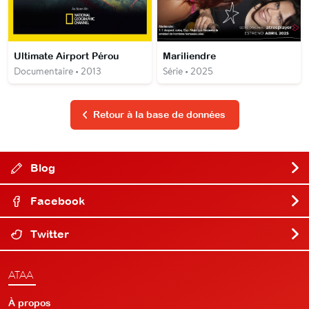
Ultimate Airport Pérou
Mariliendre
Documentaire • 2013
Série • 2025
Retour à la base de données
Blog
Facebook
Twitter
ATAA
À propos