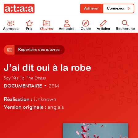
Adhérer
Connexion
À propos
Prix
Œuvres
Annuaire
Guide
Articles
Recherche
Répertoire des œuvres
J’ai dit oui à la robe
Say Yes To The Dress
DOCUMENTAIRE
2014
•
Réalisation :
Unknown
Version originale :
anglais