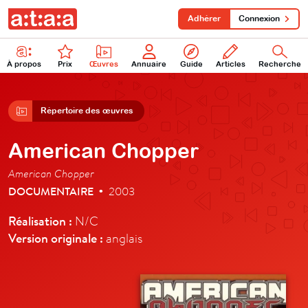
Adhérer
Connexion
À propos
Prix
Œuvres
Annuaire
Guide
Articles
Recherche
Répertoire des œuvres
American Chopper
American Chopper
DOCUMENTAIRE
2003
•
Réalisation :
N/C
Version originale :
anglais