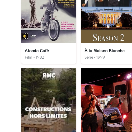
Atomic Café
À la Maison Blanche
Film • 1982
Série • 1999