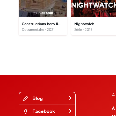
Constructions hors limites
Nightwatch
Documentaire • 2021
Série • 2015
A
Blog
À
Facebook
O