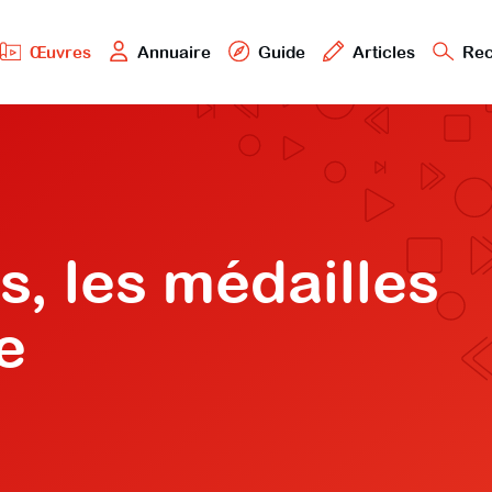
Œuvres
Annuaire
Guide
Articles
Rec
, les médailles
e