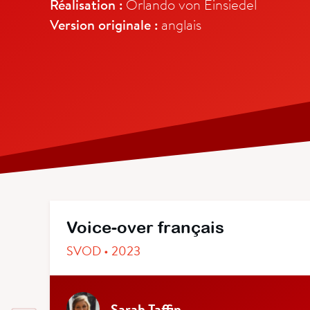
Réalisation :
Orlando von Einsiedel
Version originale :
anglais
Voice-over français
SVOD • 2023
Sarah Taffin