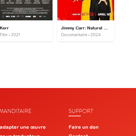
Kerr
Jimmy Carr: Natural Born Killer
Film • 2021
Documentaire • 2024
ANDITAIRE
SUPPORT
 adapter une œuvre
Faire un don
er un traducteur
Contact