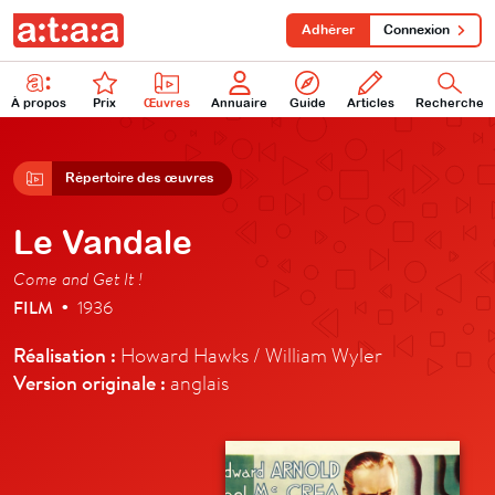
Adhérer
Connexion
À propos
Prix
Œuvres
Annuaire
Guide
Articles
Recherche
Répertoire des œuvres
Le Vandale
Come and Get It !
FILM
1936
•
Réalisation :
Howard Hawks / William Wyler
Version originale :
anglais