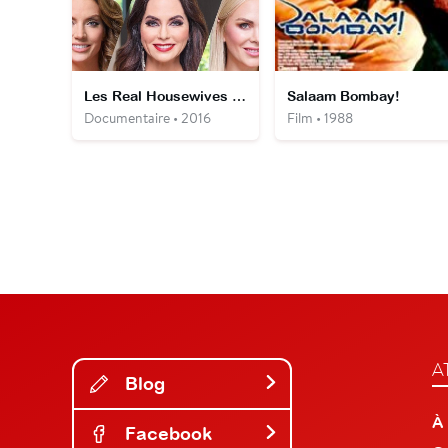
Les Real Housewives de Dallas
Salaam Bombay!
Documentaire • 2016
Film • 1988
A
Blog
À
Facebook