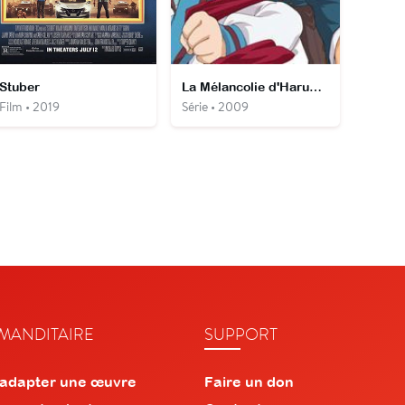
Stuber
La Mélancolie d'Haruhi Suzumiya
Film • 2019
Série • 2009
ANDITAIRE
SUPPORT
 adapter une œuvre
Faire un don