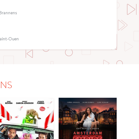
e Brannens
 Saint-Ouen
ONS