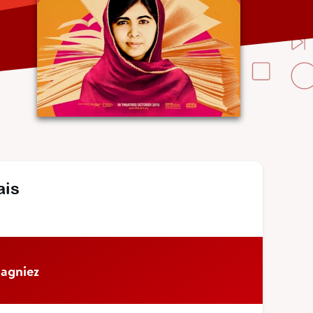
ais
agniez