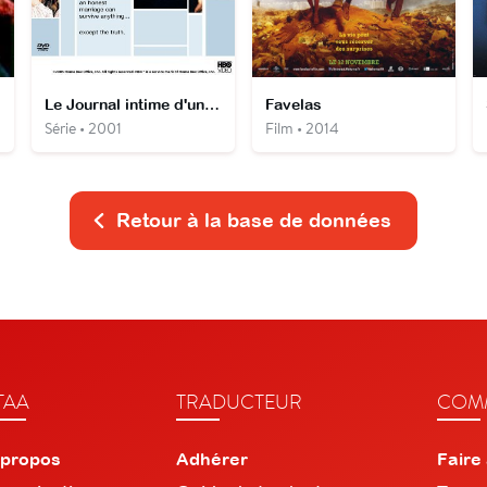
Le Journal intime d'un homme marié
Favelas
Série • 2001
Film • 2014
Retour à la base de données
TAA
TRADUCTEUR
COMM
 propos
Adhérer
Faire