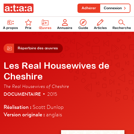
Adhérer
Connexion
À propos
Prix
Œuvres
Annuaire
Guide
Articles
Recherche
Répertoire des œuvres
Les Real Housewives de
Cheshire
The Real Housewives of Cheshire
DOCUMENTAIRE
2015
•
Réalisation :
Scott Dunlop
Version originale :
anglais