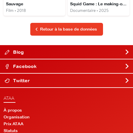
Sauvage
Squid Game : Le making-of de la saison 2
Film • 2018
Documentaire • 2025
Retour à la base de données
Blog
Facebook
Twitter
ATAA
À propos
Organisation
Prix ATAA
Statuts