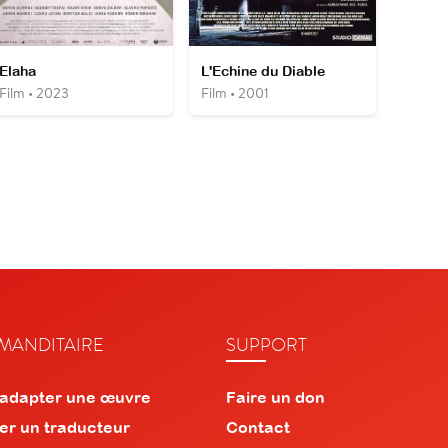
Elaha
L'Echine du Diable
Film • 2023
Film • 2001
ANDITAIRE
SUPPORT
 adapter une œuvre
Faire un don
er un traducteur
Contact