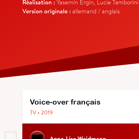
Réalisation :
Yasemin Ergin, Lucie Tamborini
Version originale :
allemand / anglais
Voice-over français
TV • 2019
Anne-Lise Weidmann