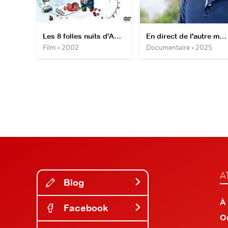
Les 8 folles nuits d'Adam Sandler
En direct de l'autre monde avec Tyler Henry
Film • 2002
Documentaire • 2025
A
Blog
À
Facebook
O