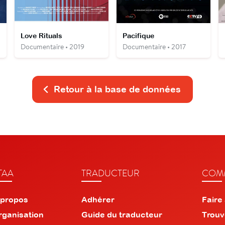
Love Rituals
Pacifique
Documentaire • 2019
Documentaire • 2017
Retour à la base de données
TAA
TRADUCTEUR
COMM
 propos
Adhérer
Faire
rganisation
Guide du traducteur
Trouv