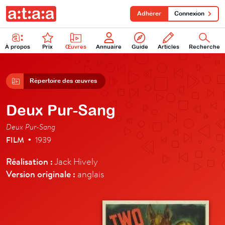
Adhérer
Connexion
À propos
Prix
Œuvres
Annuaire
Guide
Articles
Recherche
Répertoire des œuvres
Deux Pur-Sang
Deux Pur-Sang
FILM
1939
•
Réalisation :
Jack Hively
Version originale :
anglais