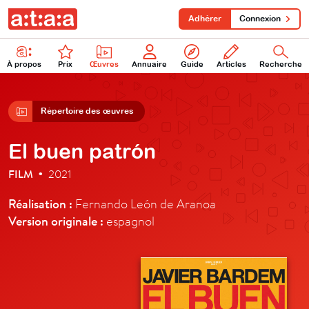
Adhérer
Connexion
À propos
Prix
Œuvres
Annuaire
Guide
Articles
Recherche
Répertoire des œuvres
El buen patrón
FILM
2021
•
Réalisation :
Fernando León de Aranoa
Version originale :
espagnol