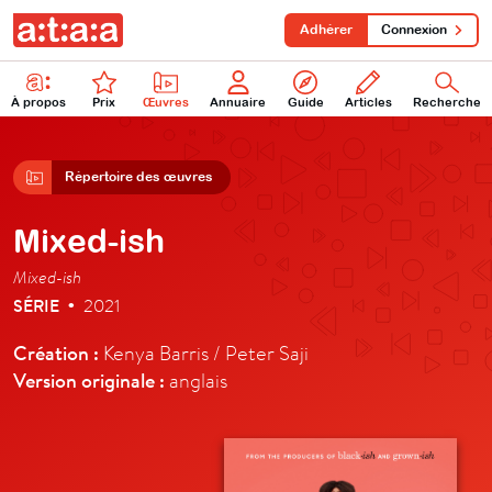
Adhérer
Connexion
À propos
Prix
Œuvres
Annuaire
Guide
Articles
Recherche
Répertoire des œuvres
Mixed-ish
Mixed-ish
SÉRIE
2021
•
Création :
Kenya Barris / Peter Saji
Version originale :
anglais