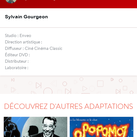
Sylvain Gourgeon
Studio : Enveo
Direction artistique :
Diffuseur : Ciné Cinéma Classic
Éditeur DVD :
Distributeur :
Laboratoire :
DÉCOUVREZ D'AUTRES ADAPTATIONS