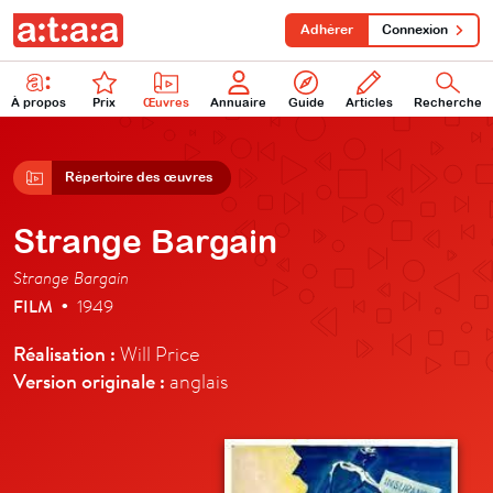
Adhérer
Connexion
À propos
Prix
Œuvres
Annuaire
Guide
Articles
Recherche
Répertoire des œuvres
Strange Bargain
Strange Bargain
FILM
1949
•
Réalisation :
Will Price
Version originale :
anglais