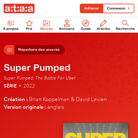
Adhérer
Connexion
À propos
Prix
Œuvres
Annuaire
Guide
Articles
Recherche
Répertoire des œuvres
Super Pumped
Super Pumped: The Battle For Uber
SÉRIE
2022
•
Création :
Brian Koppelman & David Levien
Version originale :
anglais