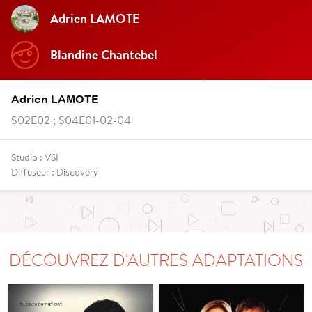
Adrien LAMOTE
Blandine Chantebel
Adrien LAMOTE
S02E02 ; S04E01-02-04
Studio : VSI
Diffuseur : Discovery
DÉCOUVREZ D'AUTRES ADAPTATIONS