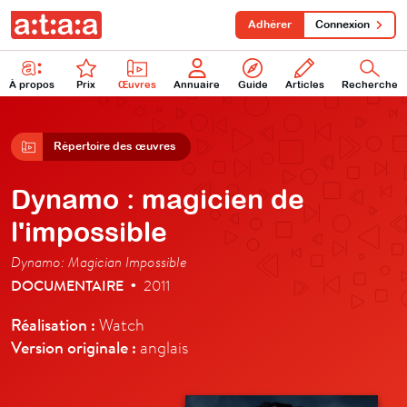
Adhérer
Connexion
À propos
Prix
Œuvres
Annuaire
Guide
Articles
Recherche
Répertoire des œuvres
Dynamo : magicien de
l'impossible
Dynamo: Magician Impossible
DOCUMENTAIRE
2011
•
Réalisation :
Watch
Version originale :
anglais