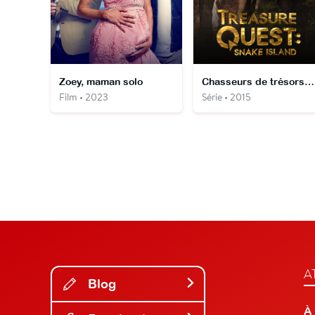
Zoey, maman solo
Chasseurs de trésors : l'île aux serpents
Film • 2023
Série • 2015
A
Blog
À