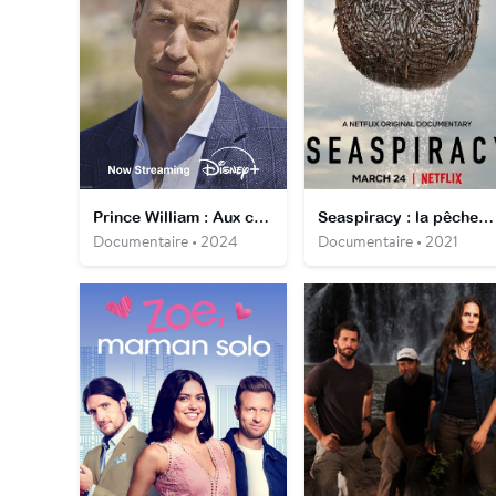
Prince William : Aux côtés des sans-abris
Seaspiracy : la pêche en question
Documentaire • 2024
Documentaire • 2021