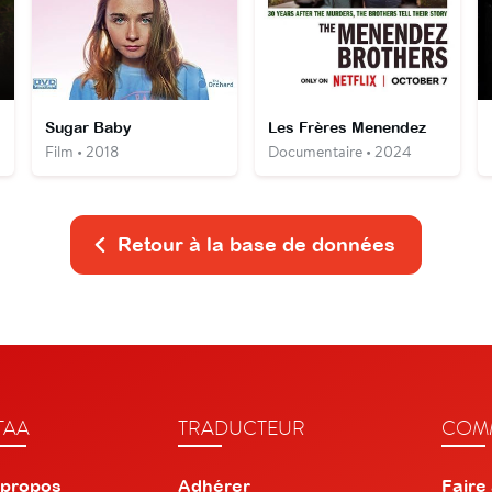
Sugar Baby
Les Frères Menendez
Film • 2018
Documentaire • 2024
Retour à la base de données
TAA
TRADUCTEUR
COMM
 propos
Adhérer
Faire