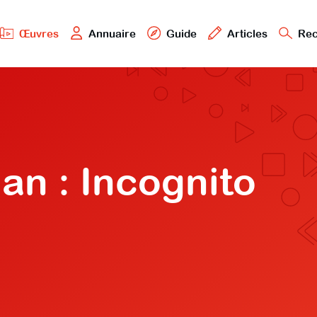
Œuvres
Annuaire
Guide
Articles
Rec
n : Incognito