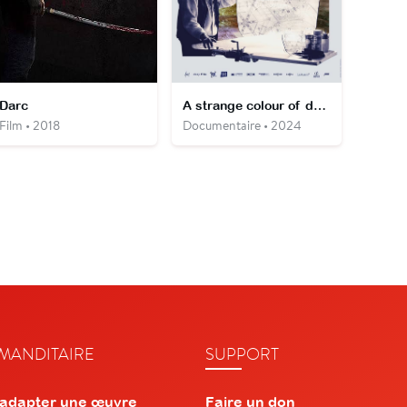
Darc
A strange colour of dream
Film • 2018
Documentaire • 2024
ANDITAIRE
SUPPORT
 adapter une œuvre
Faire un don