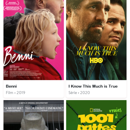
Benni
I Know This Much is True
Film • 2019
Série • 2020