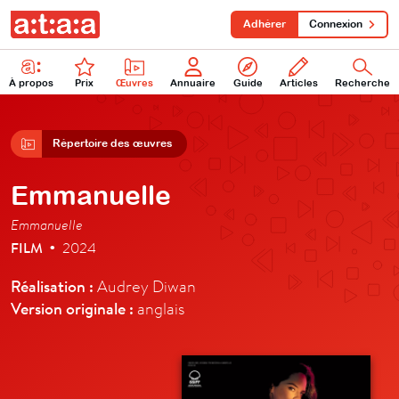
Adhérer
Connexion
À propos
Prix
Œuvres
Annuaire
Guide
Articles
Recherche
Répertoire des œuvres
Emmanuelle
Emmanuelle
FILM
2024
•
Réalisation :
Audrey Diwan
Version originale :
anglais