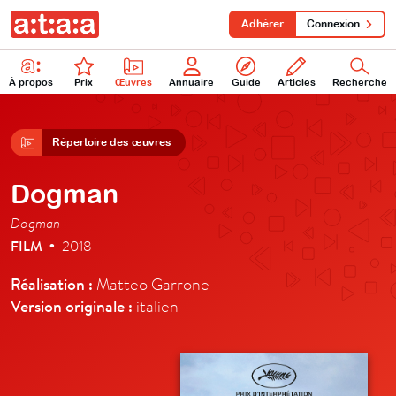
Adhérer
Connexion
À propos
Prix
Œuvres
Annuaire
Guide
Articles
Recherche
Répertoire des œuvres
Dogman
Dogman
FILM
2018
•
Réalisation :
Matteo Garrone
Version originale :
italien