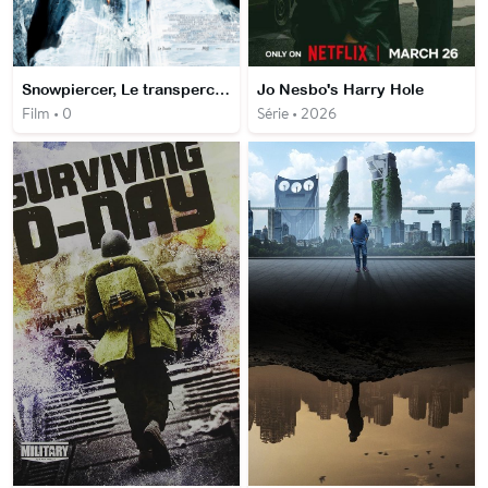
Snowpiercer, Le transperceneige
Jo Nesbo's Harry Hole
Film • 0
Série • 2026