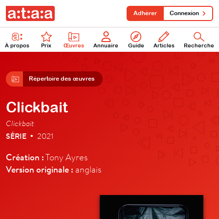
Adhérer
Connexion
À propos
Prix
Œuvres
Annuaire
Guide
Articles
Recherche
Répertoire des œuvres
Clickbait
Clickbait
SÉRIE
2021
•
Création :
Tony Ayres
Version originale :
anglais