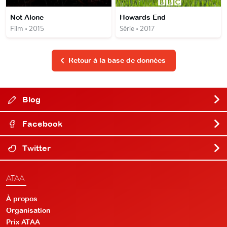
Not Alone
Howards End
Film • 2015
Série • 2017
Retour à la base de données
Blog
Facebook
Twitter
ATAA
À propos
Organisation
Prix ATAA