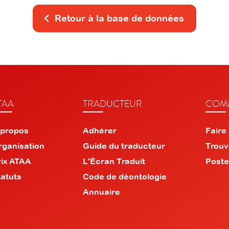
Retour à la base de données
TAA
TRADUCTEUR
COMM
 propos
Adhérer
Faire
rganisation
Guide du traducteur
Trouv
rix ATAA
L'Écran Traduit
Poste
tatuts
Code de déontologie
Annuaire