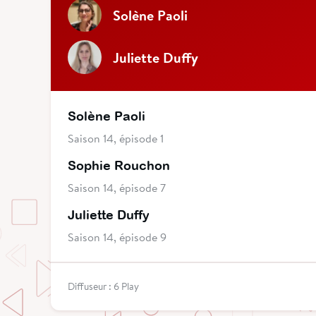
Solène Paoli
Juliette Duffy
Solène Paoli
Saison 14, épisode 1
Sophie Rouchon
Saison 14, épisode 7
Juliette Duffy
Saison 14, épisode 9
Diffuseur : 6 Play