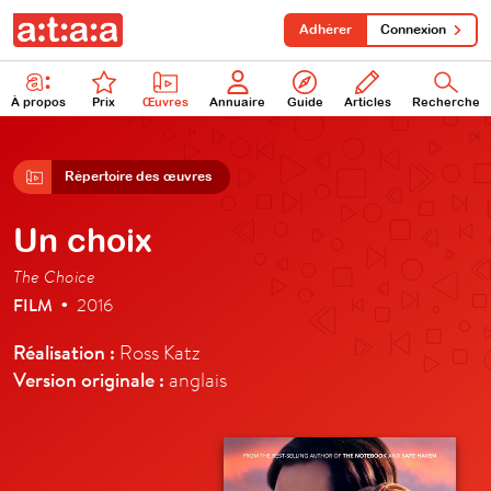
Adhérer
Connexion
À propos
Prix
Œuvres
Annuaire
Guide
Articles
Recherche
Répertoire des œuvres
Un choix
The Choice
FILM
2016
•
Réalisation :
Ross Katz
Version originale :
anglais