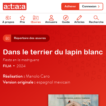
Adhérer
Connexion
À propos
Prix
Œuvres
Annuaire
Guide
Articles
Recherche
Répertoire des œuvres
Dans le terrier du lapin blanc
Fiesta en la madriguera
FILM
2024
•
Réalisation :
Manolo Caro
Version originale :
espagnol mexicain