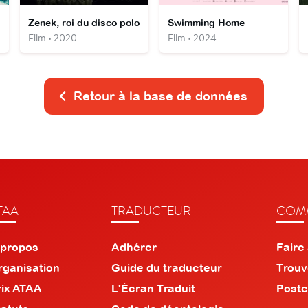
Zenek, roi du disco polo
Swimming Home
Film • 2020
Film • 2024
Retour à la base de données
TAA
TRADUCTEUR
COMM
 propos
Adhérer
Faire
rganisation
Guide du traducteur
Trouv
rix ATAA
L'Écran Traduit
Poste