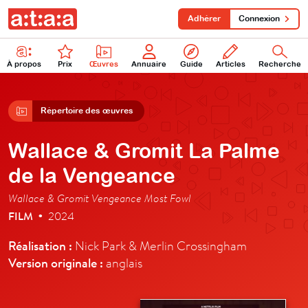
Adhérer
Connexion
À propos
Prix
Œuvres
Annuaire
Guide
Articles
Recherche
Répertoire des œuvres
Wallace & Gromit La Palme
de la Vengeance
Wallace & Gromit Vengeance Most Fowl
FILM
2024
•
Réalisation :
Nick Park & Merlin Crossingham
Version originale :
anglais