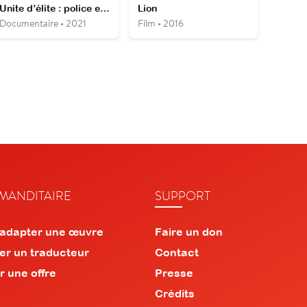
Unite d’élite : police en action
Lion
Documentaire • 2021
Film • 2016
ANDITAIRE
SUPPORT
 adapter une œuvre
Faire un don
er un traducteur
Contact
r une offre
Presse
Crédits