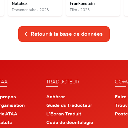
Natchez
Frankenstein
Documentaire • 2025
Film • 2025
Retour à la base de données
TAA
TRADUCTEUR
COMM
 propos
Adhérer
Faire
rganisation
Guide du traducteur
Trouv
rix ATAA
L'Écran Traduit
Poste
tatuts
Code de déontologie