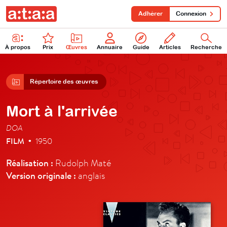
Adhérer
Connexion
À propos
Prix
Œuvres
Annuaire
Guide
Articles
Recherche
Répertoire des œuvres
Mort à l'arrivée
DOA
FILM
1950
•
Réalisation :
Rudolph Maté
Version originale :
anglais