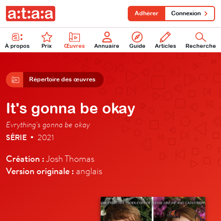
Adhérer
Connexion
À propos
Prix
Œuvres
Annuaire
Guide
Articles
Recherche
Répertoire des œuvres
It's gonna be okay
Evrything's gonna be okay
SÉRIE
2021
•
Création :
Josh Thomas
Version originale :
anglais