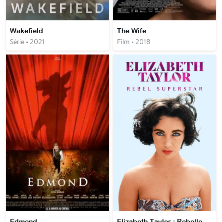
Wakefield
The Wife
Série • 2021
Film • 2018
Edmond
Elizabeth Taylor : Rebelle & Superstar