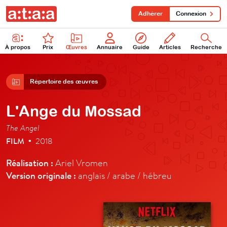
Adhérer
Connexion
À propos
Prix
Œuvres
Annuaire
Guide
Articles
Recherche
Répertoire des œuvres
L'Ange du Mossad
The Angel
FILM
2018
•
Réalisation :
Ariel Vromen
Version originale :
anglais / arabe / hébreu