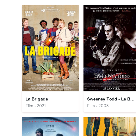
La Brigade
Sweeney Todd - Le Barbier Diabolique de Fleet Street
Film • 2021
Film • 2008